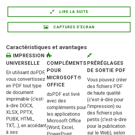
LIRE LA SUITE
CAPTURES D'ÉCRAN
Caractéristiques et avantages
IMPRESSION
UNIVERSELLE
COMPLÉMENTS
PRÉRÉGLAGES
POUR
DE SORTIE PDF
En utilisant doPDF,
MICROSOFT®
vous convertissez
Vous pouvez créer
OFFICE
en PDF tout type
des fichiers PDF
de document
de haute qualité
doPDF est livré
imprimable (c'est-
(c'est-à-dire pour
avec des
à-dire DOCX,
l'impression) ou
compléments pour
XLSX, PPTX,
des fichiers plus
les applications
PUBX, HTML,
petits (c'est-à-dire
Microsoft Office
TXT,...), en accédant
pour la publication
(Word, Excel,
à ses
sur le Web), selon
PowerPoint,