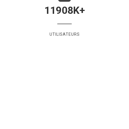
11908
K+
UTILISATEURS