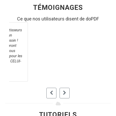
TÉMOIGNAGES
Ce que nos utilisateurs disent de doPDF
doPDF Free PDF Converter vient à votre
secours si vous avez besoin de créer des
documents PDF à partir d'une multitude
d'applications et que vous en avez assez de le
faire différemment pour chaque application.
Avec son mode de fonctionnement simple et
familier, vous n'avez rien à perdre en l'essayant.
DOWNLOAD.COM STAFF
TUTORIELS